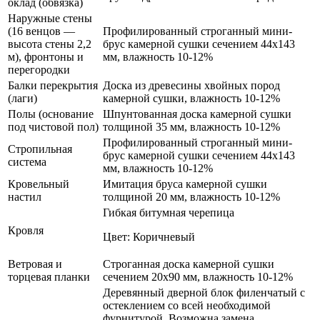
оклад (обвязка)
Наружные стены
(16 венцов —
Профилированный строганный мини-
высота стены 2,2
брус камерной сушки сечением 44х143
м), фронтоны и
мм, влажность 10-12%
перегородки
Балки перекрытия
Доска из древесины хвойных пород
(лаги)
камерной сушки, влажность 10-12%
Полы (основание
Шпунтованная доска камерной сушки
под чистовой пол)
толщиной 35 мм, влажность 10-12%
Профилированный строганный мини-
Стропильная
брус камерной сушки сечением 44х143
система
мм, влажность 10-12%
Кровельный
Имитация бруса камерной сушки
настил
толщиной 20 мм, влажность 10-12%
Гибкая битумная черепица
Кровля
Цвет: Коричневый
Ветровая и
Строганная доска камерной сушки
торцевая планки
сечением 20х90 мм, влажность 10-12%
Деревянный дверной блок филенчатый с
остеклением со всей необходимой
фурнитурой. Возможна замена